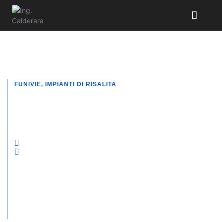
FUNIVIE
,
IMPIANTI DI RISALITA
Progettare Funivie Sostenibili:
Il Futuro del Trasporto
Ecologico
30 Dicembre 2024
Dicembre 30, 2024
No Responses
Nessun commento