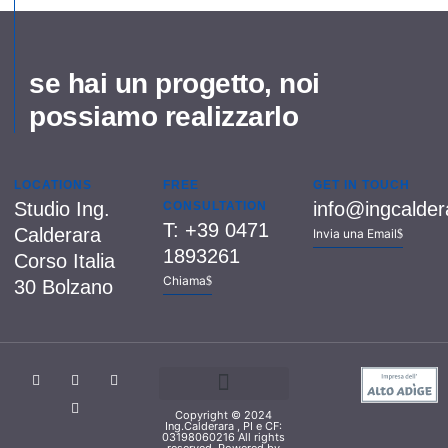
se hai un progetto, noi
possiamo realizzarlo
LOCATIONS
FREE
GET IN TOUCH
Studio Ing.
info@ingcalde
CONSULTATION
T: +39 0471
Calderara
Invia una Email
1893261
Corso Italia
Chiama
30 Bolzano
Copyright © 2024
Cookie Policy (UE)
Privacy & Policy
Ing.Calderara , PI e CF:
03198060216 All rights
reserved. Powered by