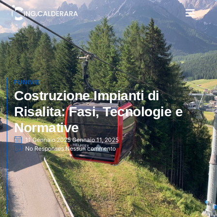
FUNIVIE
Costruzione Impianti di
Risalita: Fasi, Tecnologie e
Normative
11 Gennaio 2025
Gennaio 11, 2025
No Responses
Nessun commento