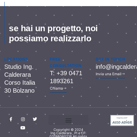
se hai un progetto, noi
possiamo realizzarlo
LOCATIONS
FREE
GET IN TOUCH
Studio Ing.
info@ingcalde
CONSULTATION
T: +39 0471
Calderara
Invia una Email
1893261
Corso Italia
Chiama
30 Bolzano
Copyright © 2024
Cookie Policy (UE)
Privacy & Policy
Ing.Calderara , PI e CF:
03198060216 All rights